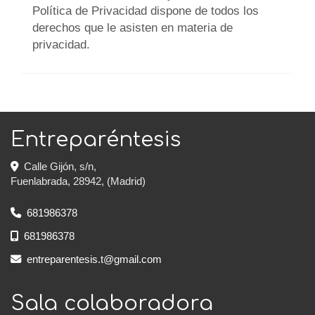
Política de Privacidad dispone de todos los
derechos que le asisten en materia de
privacidad.
Entreparéntesis
Calle Gijón, s/n,
Fuenlabrada
,
28942
,
(Madrid)
681986378
681986378
entreparentesis.t
gmail.com
Sala colaboradora